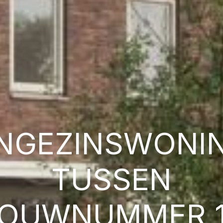
NGEZINSWONI
TUSSEN
OUWNUMMER 