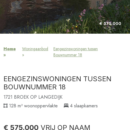
€ 575.000
Home
Woningaanbod
Eengezinswoningen tussen
»
»
Bouwnummer 18
EENGEZINSWONINGEN TUSSEN
BOUWNUMMER 18
1721 BROEK OP LANGEDIJK
128 m² woonoppervlakte
4 slaapkamers
€ 575.000
VRIJ OP NAAM
Beschikbaar