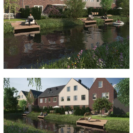
Buitenruimte oppervlakte
71 m²
Inhoud
466 m³
Externe bergruimte
5 m²
INDELING
Aantal kamers
6 kamers (4 slaapkamers)
ENERGIE
Energielabel
A+++
Isolatie
Volledig geïsoleerd
BUITEN
Locatie
Aan water en in woonwijk
BERGING