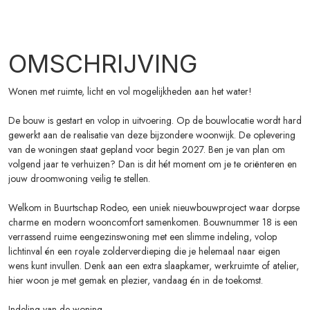
OMSCHRIJVING
Wonen met ruimte, licht en vol mogelijkheden aan het water!
De bouw is gestart en volop in uitvoering. Op de bouwlocatie wordt hard
gewerkt aan de realisatie van deze bijzondere woonwijk. De oplevering
van de woningen staat gepland voor begin 2027. Ben je van plan om
volgend jaar te verhuizen? Dan is dit hét moment om je te oriënteren en
jouw droomwoning veilig te stellen.
Welkom in Buurtschap Rodeo, een uniek nieuwbouwproject waar dorpse
charme en modern wooncomfort samenkomen. Bouwnummer 18 is een
verrassend ruime eengezinswoning met een slimme indeling, volop
lichtinval én een royale zolderverdieping die je helemaal naar eigen
wens kunt invullen. Denk aan een extra slaapkamer, werkruimte of atelier,
hier woon je met gemak en plezier, vandaag én in de toekomst.
Indeling van de woning