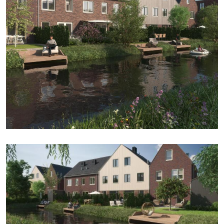
Buitenruimte oppervlakte
57 m²
Inhoud
520 m³
Externe bergruimte
5 m²
INDELING
Aantal kamers
5 kamers (4 slaapkamers)
ENERGIE
Energielabel
A+++
BUITEN
Locatie
Aan water en in woonwijk
BERGING