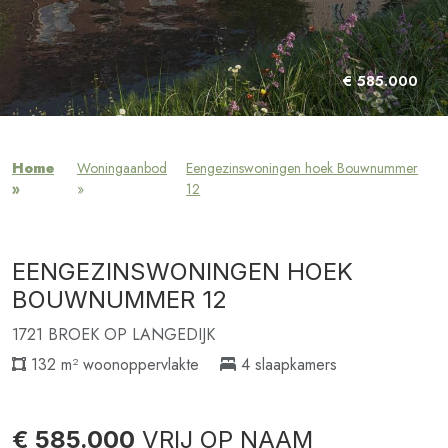
€ 585.000
Home
Woningaanbod
Eengezinswoningen hoek Bouwnummer
»
»
12
EENGEZINSWONINGEN HOEK
BOUWNUMMER 12
1721 BROEK OP LANGEDIJK
132 m² woonoppervlakte
4 slaapkamers
€ 585.000
VRIJ OP NAAM
Verkocht