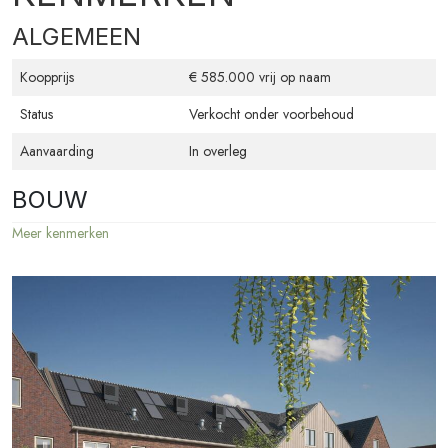
ALGEMEEN
Wil je meer informatie of heb je vragen? Neem contact op via 072-
5114318 of rodeo@leygraafmakelaars.nl
Koopprijs
€ 585.000 vrij op naam
Status
Verkocht onder voorbehoud
Aanvaarding
In overleg
BOUW
Meer kenmerken
Bouwvorm
Nieuwbouw
Type woonhuis
Eengezinswoning
Woningsoort
Hoekwoning
Bouwjaar
2025
OPPERVLAKTEN EN INHOUD
Woonoppervlakte
132 m²