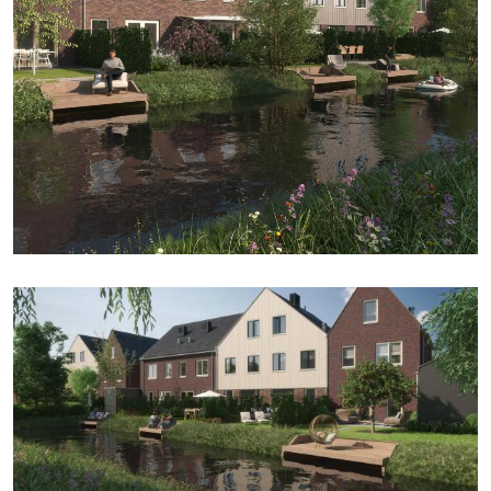
Buitenruimte oppervlakte
74 m²
Inhoud
526 m³
Externe bergruimte
12 m²
INDELING
Aantal kamers
5 kamers (4 slaapkamers)
ENERGIE
Energielabel
A+++
BUITEN
Locatie
Aan water en in woonwijk
BERGING
PARKEREN