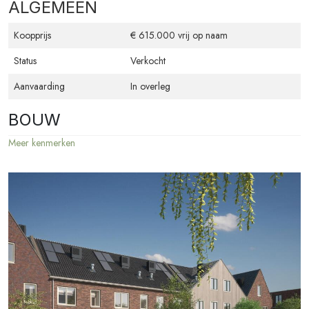
ALGEMEEN
Wil je meer informatie of heb je vragen? Neem contact op via 072-
5114318 of rodeo@leygraafmakelaars.nl
Koopprijs
€ 615.000 vrij op naam
Status
Verkocht
Aanvaarding
In overleg
BOUW
Meer kenmerken
Bouwvorm
Nieuwbouw
Type woonhuis
Eengezinswoning
Woningsoort
Hoekwoning
Bouwjaar
2025
OPPERVLAKTEN EN INHOUD
Woonoppervlakte
146 m²