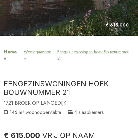
€ 615.000
Home
Woningaanbod
Eengezinswoningen hoek Bouwnummer
»
»
21
EENGEZINSWONINGEN HOEK
BOUWNUMMER 21
1721 BROEK OP LANGEDIJK
146 m² woonoppervlakte
4 slaapkamers
€ 615.000
VRIJ OP NAAM
Verkocht